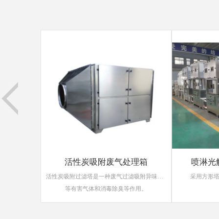
处理箱
喷淋光解组合式净化设备
活性炭吸附过滤塔是一种废气过滤吸附异味的环保设备产品，活性炭吸附塔具有吸附效率高、适用面广、维护方便、能同时处理多种混合废气等优点，活性炭具有去除甲醛、TVOC
采用方形塔体，用法兰分段连接而成
等作用。